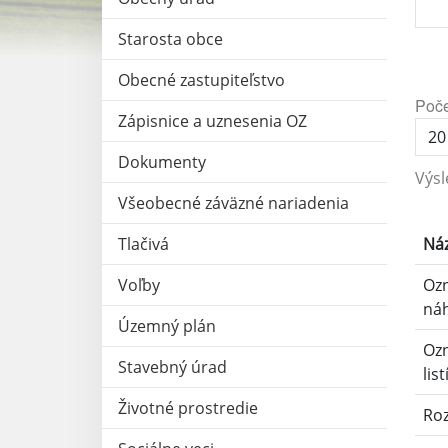
Starosta obce
Obecné zastupiteľstvo
Poče
Zápisnice a uznesenia OZ
Dokumenty
Výsl
Všeobecné záväzné nariadenia
Tlačivá
Ná
Voľby
Ozn
ná
Územný plán
Oz
Stavebný úrad
list
Životné prostredie
Roz