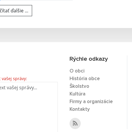
ítať ďalšie ...
Rýchle odkazy
O obci
t vašej správy:
História obce
Školstvo
Kultúra
Firmy a organizácie
Kontakty