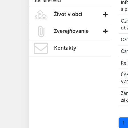
Sociálne veci
Inf
a p
Život v obci
Oz
ob
Zverejňovanie
Ozn
Kontakty
Ozn
Re
ČA
VZ
Zám
zák
1