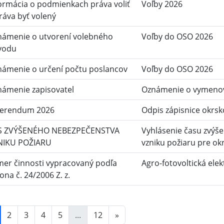
ormácia o podmienkach práva voliť
Voľby 2026
ráva byť volený
námenie o utvorení volebného
Voľby do OSO 2026
vodu
ámenie o určení počtu poslancov
Voľby do OSO 2026
ámenie zapisovatel
Oznámenie o vymenov
ferendum 2026
Odpis zápisnice okrsk
S ZVÝŠENÉHO NEBEZPEČENSTVA
Vyhlásenie času zvýš
NIKU POŽIARU
vzniku požiaru pre ok
er činnosti vypracovaný podľa
Agro-fotovoltická ele
ona č. 24/2006 Z. z.
2
3
4
5
...
12
»