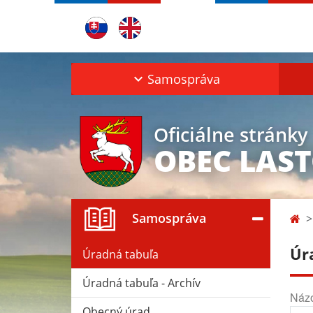
Samospráva
Oficiálne stránky
OBEC LAS
Samospráva
Úr
Úradná tabuľa
Úradná tabuľa - Archív
Náz
Obecný úrad