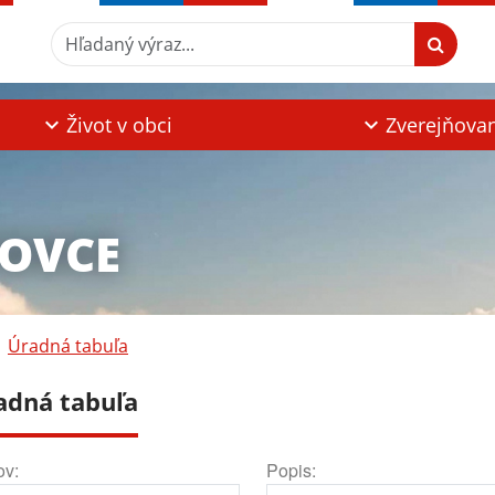
Hľadaný výraz...
Život v obci
Zverejňova
TOVCE
Úradná tabuľa
adná tabuľa
ov:
Popis: