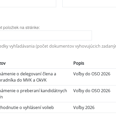
t položiek na stránke:
edky vyhľadávania (počet dokumentov vyhovujúcich zadaným
zov
Popis
ámenie o delegovaní člena a
Voľby do OSO 2026
hradníka do MVK a OkVK
námenie o preberaní kandidátnych
Voľby do OSO 2026
ín
hodnutie o vyhlásení volieb
Voľby 2026